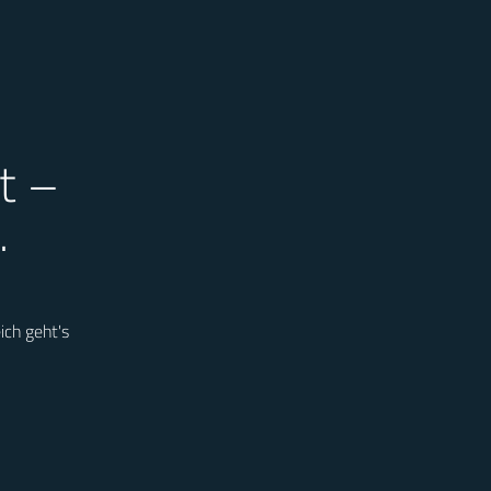
t –
.
ich geht's